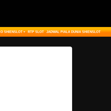
EO SHIENSLOT
RTP SLOT
JADWAL PIALA DUNIA SHIENSLOT