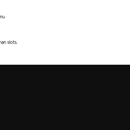
amu
an slots.