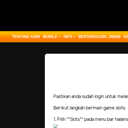
TENTANG KAMI
MOBILE
INFO
BERTANGGUNG JAWAB
K
Pastikan anda sudah login untuk mela
Berikut langkah bermain game slots:
1. Pilih ""Slots"" pada menu bar halam