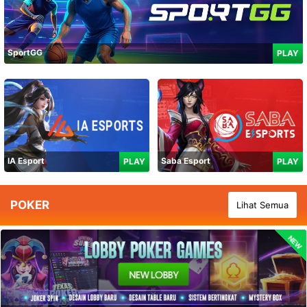
SportGG
PLAY
IA Esport
Saba Esport
PLAY
PLAY
POKER
Lihat Semua
NEW