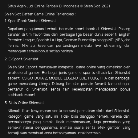
Situs Agen Judi Online Terbaik Di Indonesia © Shien Slot 2021
Shien Slot Daftar Game Online Terlengkap :
1. SportBook Sbobet Shienslot
Dapatkan pengalaman terbaik bermain sportsbook di Shienslot. Pasang
taruhan di tim favoritmu dari berbagai liga besar dunia seperti English
Premier League, Spanish La Liga, German Bundesliga hingga NFL,NBA, dan
Tennis. Nikmati keseruan pertandingan melalui live streaming dan
menangkan semua bonus setiap harinya.
2. E-Sport Shienslot
Shien Slot Esport merupakan kompetisi game online yang dimainkan oleh
profesional gamer. Berbagai jenis game e-sports dihadirkan Shienslot
seperti CS:GO, DOTA 2, MOBILE LEGEND, LOL, PUBG, FIFA dan berbagai
game menantang lainnya. Dukung tim dan pemain favorit kamu dengan
bertaruh di Shienslot serta raih kesempatan mendapatkan bonus
cashback esport.
3. Slots Online Shienslot
Nikmati fitur kenyamanan serta sensasi permainan slots dari Shienslot.
Kategori game yang satu ini Tidak bisa dianggap remeh, karena dari
permainannya yang simple tidak membosankan, Juga permainan yang
semakin ramai penggunanya, animasi suara serta efek gambar yang
tersaji akan membuat anda betah nyaman untuk bermain.