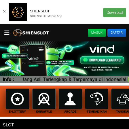
×
SHIENSLOT
Download
SHIENSLOT Mobile App
MASUK
DAFTAR
i Terlengkap & Terpercaya di Indonesia! ✅ Segera dapat
Info :
E-LOTTERY
IDNRAFFLE
ARCADE
TEMBAK IKAN
TANGKA
SLOT