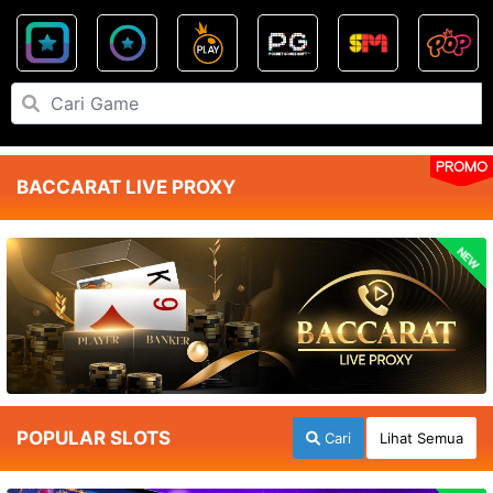
PROMO
BACCARAT LIVE PROXY
NEW
POPULAR SLOTS
Cari
Lihat Semua