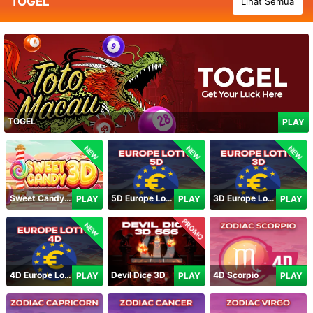
TOGEL
Lihat Semua
TOGEL
PLAY
NEW
NEW
NEW
Sweet Candy 3D
5D Europe Lotto
3D Europe Lotto
PLAY
PLAY
PLAY
PROMO
NEW
4D Europe Lotto
Devil Dice 3D
4D Scorpio
PLAY
PLAY
PLAY