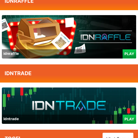
IDNRAFFLE
idnraffle
PLAY
IDNTRADE
Idntrade
PLAY